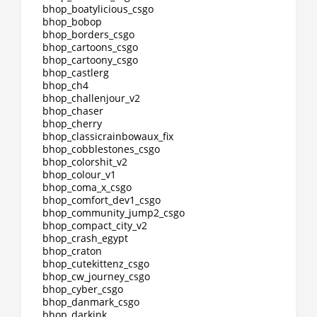
bhop_boatylicious_csgo
bhop_bobop
bhop_borders_csgo
bhop_cartoons_csgo
bhop_cartoony_csgo
bhop_castlerg
bhop_ch4
bhop_challenjour_v2
bhop_chaser
bhop_cherry
bhop_classicrainbowaux_fix
bhop_cobblestones_csgo
bhop_colorshit_v2
bhop_colour_v1
bhop_coma_x_csgo
bhop_comfort_dev1_csgo
bhop_community_jump2_csgo
bhop_compact_city_v2
bhop_crash_egypt
bhop_craton
bhop_cutekittenz_csgo
bhop_cw_journey_csgo
bhop_cyber_csgo
bhop_danmark_csgo
bhop_darkink