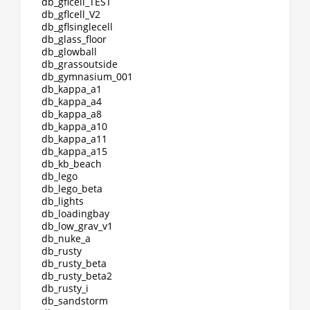
db_gflcell_TEST
db_gflcell_V2
db_gflsinglecell
db_glass_floor
db_glowball
db_grassoutside
db_gymnasium_001
db_kappa_a1
db_kappa_a4
db_kappa_a8
db_kappa_a10
db_kappa_a11
db_kappa_a15
db_kb_beach
db_lego
db_lego_beta
db_lights
db_loadingbay
db_low_grav_v1
db_nuke_a
db_rusty
db_rusty_beta
db_rusty_beta2
db_rusty_i
db_sandstorm