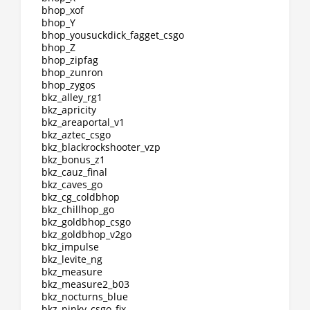
bhop_xof
bhop_Y
bhop_yousuckdick_fagget_csgo
bhop_Z
bhop_zipfag
bhop_zunron
bhop_zygos
bkz_alley_rg1
bkz_apricity
bkz_areaportal_v1
bkz_aztec_csgo
bkz_blackrockshooter_vzp
bkz_bonus_z1
bkz_cauz_final
bkz_caves_go
bkz_cg_coldbhop
bkz_chillhop_go
bkz_goldbhop_csgo
bkz_goldbhop_v2go
bkz_impulse
bkz_levite_ng
bkz_measure
bkz_measure2_b03
bkz_nocturns_blue
bkz_pinky_csgo_fix