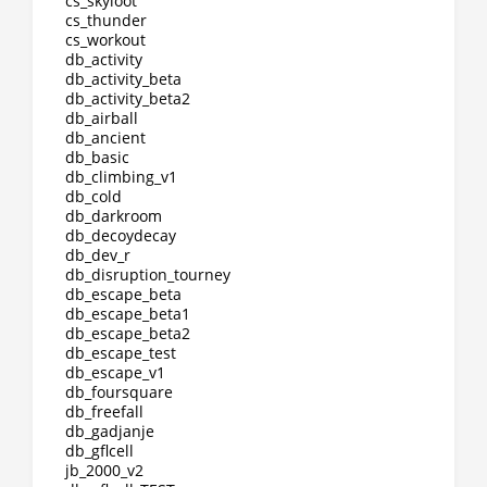
cs_skyloot
cs_thunder
cs_workout
db_activity
db_activity_beta
db_activity_beta2
db_airball
db_ancient
db_basic
db_climbing_v1
db_cold
db_darkroom
db_decoydecay
db_dev_r
db_disruption_tourney
db_escape_beta
db_escape_beta1
db_escape_beta2
db_escape_test
db_escape_v1
db_foursquare
db_freefall
db_gadjanje
db_gflcell
jb_2000_v2