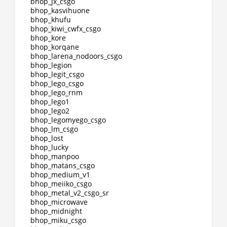
bhop_jx_csgo
bhop_kasvihuone
bhop_khufu
bhop_kiwi_cwfx_csgo
bhop_kore
bhop_korqane
bhop_larena_nodoors_csgo
bhop_legion
bhop_legit_csgo
bhop_lego_csgo
bhop_lego_rnm
bhop_lego1
bhop_lego2
bhop_legomyego_csgo
bhop_lm_csgo
bhop_lost
bhop_lucky
bhop_manpoo
bhop_matans_csgo
bhop_medium_v1
bhop_meiiko_csgo
bhop_metal_v2_csgo_sr
bhop_microwave
bhop_midnight
bhop_miku_csgo