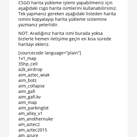
CSGO harita yükleme işlemi yapabilmeniz için
aşağıdaki csgo harita isimlerini kullanabilirsiniz.
Tek yapmanız gereken aşağıdaki listeden harita
ismini kopyalayıp harita yükleme sistemine
yazmanız yeterlidir.
NOT: Aradığınız harita ismi burada yoksa
bizlerle hemen iletişime geçin en kısa sürede
haritayı ekleriz.
[sourcecode language=”plain”]
1v1_map
35hp_cell
a2k_airdrop
aim_aztec_wiak
aim_botz
aim_collapse
aim_gafi
aim_gafi.kv
aim_map
aim_parkinglot
am_alley_v1
am_anothernuke
am_aztec2
am_aztec2015
am_azure