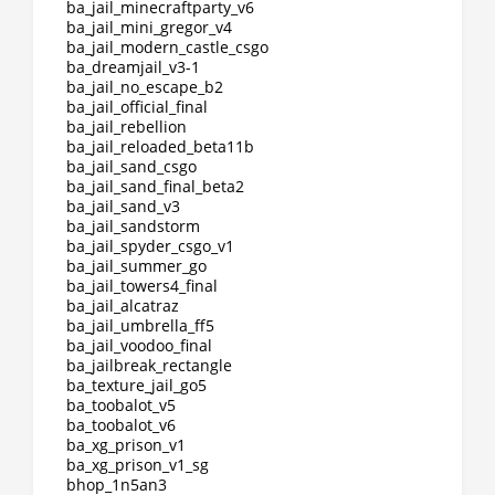
ba_jail_minecraftparty_v6
ba_jail_mini_gregor_v4
ba_jail_modern_castle_csgo
ba_dreamjail_v3-1
ba_jail_no_escape_b2
ba_jail_official_final
ba_jail_rebellion
ba_jail_reloaded_beta11b
ba_jail_sand_csgo
ba_jail_sand_final_beta2
ba_jail_sand_v3
ba_jail_sandstorm
ba_jail_spyder_csgo_v1
ba_jail_summer_go
ba_jail_towers4_final
ba_jail_alcatraz
ba_jail_umbrella_ff5
ba_jail_voodoo_final
ba_jailbreak_rectangle
ba_texture_jail_go5
ba_toobalot_v5
ba_toobalot_v6
ba_xg_prison_v1
ba_xg_prison_v1_sg
bhop_1n5an3