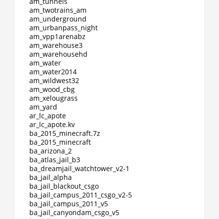
am_tunnels
am_twotrains_am
am_underground
am_urbanpass_night
am_vpp1arenabz
am_warehouse3
am_warehousehd
am_water
am_water2014
am_wildwest32
am_wood_cbg
am_xelougrass
am_yard
ar_lc_apote
ar_lc_apote.kv
ba_2015_minecraft.7z
ba_2015_minecraft
ba_arizona_2
ba_atlas_jail_b3
ba_dreamjail_watchtower_v2-1
ba_jail_alpha
ba_jail_blackout_csgo
ba_jail_campus_2011_csgo_v2-5
ba_jail_campus_2011_v5
ba_jail_canyondam_csgo_v5