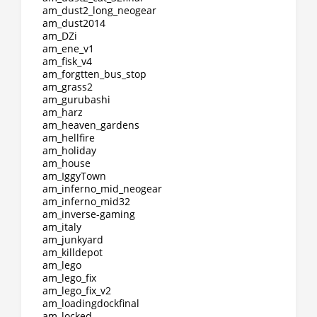
am_dust2_long_neogear
am_dust2014
am_DZi
am_ene_v1
am_fisk_v4
am_forgtten_bus_stop
am_grass2
am_gurubashi
am_harz
am_heaven_gardens
am_hellfire
am_holiday
am_house
am_IggyTown
am_inferno_mid_neogear
am_inferno_mid32
am_inverse-gaming
am_italy
am_junkyard
am_killdepot
am_lego
am_lego_fix
am_lego_fix_v2
am_loadingdockfinal
am_locked