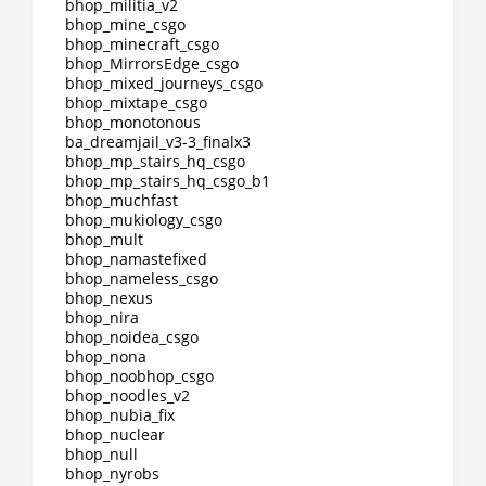
bhop_militia_v2
bhop_mine_csgo
bhop_minecraft_csgo
bhop_MirrorsEdge_csgo
bhop_mixed_journeys_csgo
bhop_mixtape_csgo
bhop_monotonous
ba_dreamjail_v3-3_finalx3
bhop_mp_stairs_hq_csgo
bhop_mp_stairs_hq_csgo_b1
bhop_muchfast
bhop_mukiology_csgo
bhop_mult
bhop_namastefixed
bhop_nameless_csgo
bhop_nexus
bhop_nira
bhop_noidea_csgo
bhop_nona
bhop_noobhop_csgo
bhop_noodles_v2
bhop_nubia_fix
bhop_nuclear
bhop_null
bhop_nyrobs