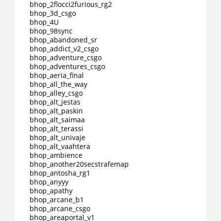
bhop_2flocci2furious_rg2
bhop_3d_csgo
bhop_4U
bhop_98sync
bhop_abandoned_sr
bhop_addict_v2_csgo
bhop_adventure_csgo
bhop_adventures_csgo
bhop_aeria_final
bhop_all_the_way
bhop_alley_csgo
bhop_alt_jestas
bhop_alt_paskin
bhop_alt_saimaa
bhop_alt_terassi
bhop_alt_univaje
bhop_alt_vaahtera
bhop_ambience
bhop_another20secstrafemap
bhop_antosha_rg1
bhop_anyyy
bhop_apathy
bhop_arcane_b1
bhop_arcane_csgo
bhop_areaportal_v1