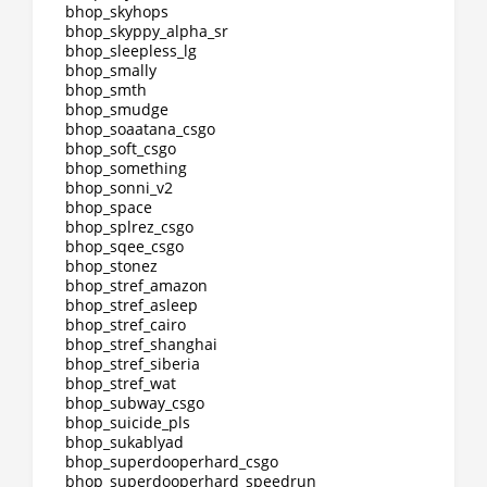
bhop_skyhops
bhop_skyppy_alpha_sr
bhop_sleepless_lg
bhop_smally
bhop_smth
bhop_smudge
bhop_soaatana_csgo
bhop_soft_csgo
bhop_something
bhop_sonni_v2
bhop_space
bhop_splrez_csgo
bhop_sqee_csgo
bhop_stonez
bhop_stref_amazon
bhop_stref_asleep
bhop_stref_cairo
bhop_stref_shanghai
bhop_stref_siberia
bhop_stref_wat
bhop_subway_csgo
bhop_suicide_pls
bhop_sukablyad
bhop_superdooperhard_csgo
bhop_superdooperhard_speedrun