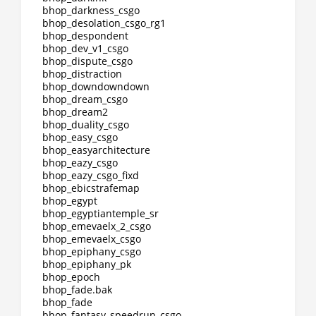
bhop_darkness_csgo
bhop_desolation_csgo_rg1
bhop_despondent
bhop_dev_v1_csgo
bhop_dispute_csgo
bhop_distraction
bhop_downdowndown
bhop_dream_csgo
bhop_dream2
bhop_duality_csgo
bhop_easy_csgo
bhop_easyarchitecture
bhop_eazy_csgo
bhop_eazy_csgo_fixd
bhop_ebicstrafemap
bhop_egypt
bhop_egyptiantemple_sr
bhop_emevaelx_2_csgo
bhop_emevaelx_csgo
bhop_epiphany_csgo
bhop_epiphany_pk
bhop_epoch
bhop_fade.bak
bhop_fade
bhop_fantasy_speedrun_csgo