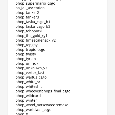
bhop_supermario_csgo
ba_jail_ascention
bhop_tanker2
bhop_tanker3
bhop_tasku_csgo_b1
bhop_tasku_csgo_b3
bhop_tehoputki
bhop_thc_gold_rg1
bhop_timescalehack_v2
bhop_topgay
bhop_tropic_csgo
bhop_twisty
bhop_tyrian
bhop_um_idk
bhop_unkn0wn_v2
bhop_vertex_fast
bhop_waifus_csgo
bhop_white_sr
bhop_whiteshit
bhop_whoevenbhops_final_csgo
bhop_wildcard
bhop_winter
bhop_wood_notsowoodremake
bhop_worldwar_csgo
bhop_X