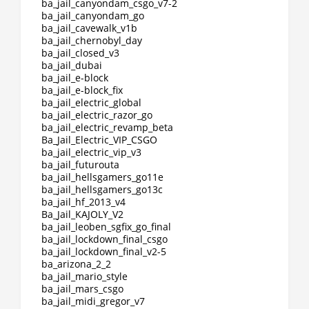
ba_jail_canyondam_csgo_v7-2
ba_jail_canyondam_go
ba_jail_cavewalk_v1b
ba_jail_chernobyl_day
ba_jail_closed_v3
ba_jail_dubai
ba_jail_e-block
ba_jail_e-block_fix
ba_jail_electric_global
ba_jail_electric_razor_go
ba_jail_electric_revamp_beta
Ba_Jail_Electric_VIP_CSGO
ba_jail_electric_vip_v3
ba_jail_futurouta
ba_jail_hellsgamers_go11e
ba_jail_hellsgamers_go13c
ba_jail_hf_2013_v4
Ba_Jail_KAJOLY_V2
ba_jail_leoben_sgfix_go_final
ba_jail_lockdown_final_csgo
ba_jail_lockdown_final_v2-5
ba_arizona_2_2
ba_jail_mario_style
ba_jail_mars_csgo
ba_jail_midi_gregor_v7