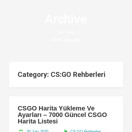
Skip
to
content
Archive
Ana Sayfa
»
CS:GO Rehberleri
Category:
CS:GO Rehberleri
CSGO Harita Yükleme Ve
Ayarları – 7000 Güncel CSGO
Harita Listesi
30 July 2020
CS:GO Rehberleri