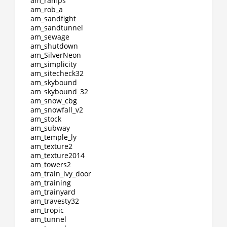
am_ramps
am_rob_a
am_sandfight
am_sandtunnel
am_sewage
am_shutdown
am_SilverNeon
am_simplicity
am_sitecheck32
am_skybound
am_skybound_32
am_snow_cbg
am_snowfall_v2
am_stock
am_subway
am_temple_ly
am_texture2
am_texture2014
am_towers2
am_train_ivy_door
am_training
am_trainyard
am_travesty32
am_tropic
am_tunnel