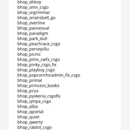
bhop_ohboy
bhop_omn_csgo
bhop_orgrimmar
bhop_orionsbelt_go
bhop_overline
bhop_pansexual
bhop_paradigm
bhop_park_dull
bhop_peachrace_csgo
bhop_persepillu
bhop_picnic
bhop_pims_cwfx_csgo
bhop_pinky_csgo_fix
bhop_playboy_csgo
bhop_popcornforadmin_fix_csgo
bhop_primal
bhop_princess_boobs
bhop_prux
bhop_pyxkeria_csgofix
bhop_qmpa_csgo
bhop_alba
bhop_qportal
bhop_quiet
bhop_qwerty
bhop_rabbit_csgo