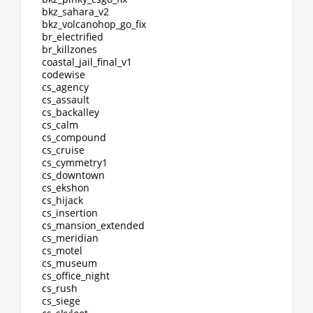
bkz_sahara_v2
bkz_volcanohop_go_fix
br_electrified
br_killzones
coastal_jail_final_v1
codewise
cs_agency
cs_assault
cs_backalley
cs_calm
cs_compound
cs_cruise
cs_cymmetry1
cs_downtown
cs_ekshon
cs_hijack
cs_insertion
cs_mansion_extended
cs_meridian
cs_motel
cs_museum
cs_office_night
cs_rush
cs_siege