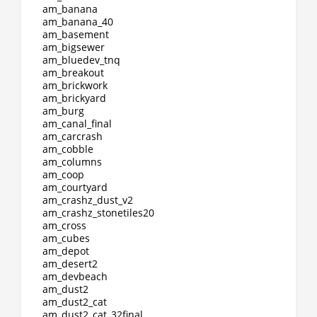
am_banana
am_banana_40
am_basement
am_bigsewer
am_bluedev_tnq
am_breakout
am_brickwork
am_brickyard
am_burg
am_canal_final
am_carcrash
am_cobble
am_columns
am_coop
am_courtyard
am_crashz_dust_v2
am_crashz_stonetiles20
am_cross
am_cubes
am_depot
am_desert2
am_devbeach
am_dust2
am_dust2_cat
am_dust2_cat_32final