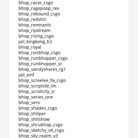
bhop_racer_csgo
bhop_ragepoop_rev
bhop_rebound_csgo
bhop_redshit
bhop_remnants
bhop_ripdream
bhop_rising_csgo
jail_kingkong_b2
bhop_royal
bhop_runbhop_csgo
bhop_runbhopper_csgo
bhop_runbhopper_sr
bhop_sandyshores_rg1
jail_xmf
bhop_screelee_fix_csgo
bhop_scriptide_lm
bhop_scrollcity_sr
bhop_series_one
bhop_serv
bhop_shades_csgo
bhop_shitper
bhop_shitshow
bhop_shrubhop_csgo
bhop_sketchy_v4_csgo
bhop_sky_realm_v3