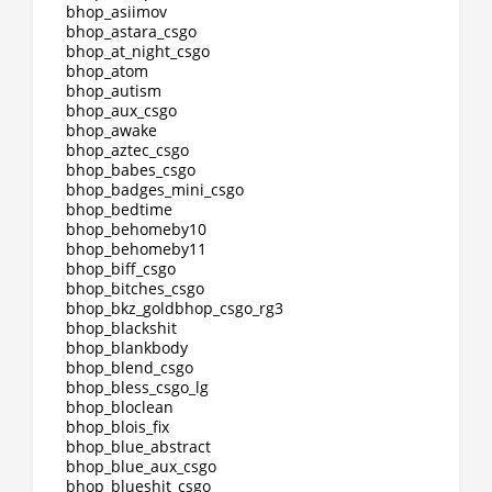
bhop_asiimov
bhop_astara_csgo
bhop_at_night_csgo
bhop_atom
bhop_autism
bhop_aux_csgo
bhop_awake
bhop_aztec_csgo
bhop_babes_csgo
bhop_badges_mini_csgo
bhop_bedtime
bhop_behomeby10
bhop_behomeby11
bhop_biff_csgo
bhop_bitches_csgo
bhop_bkz_goldbhop_csgo_rg3
bhop_blackshit
bhop_blankbody
bhop_blend_csgo
bhop_bless_csgo_lg
bhop_bloclean
bhop_blois_fix
bhop_blue_abstract
bhop_blue_aux_csgo
bhop_blueshit_csgo