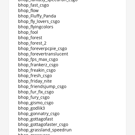
bhop_fast_csgo
bhop_flow
bhop_Fluffy_Panda
bhop_fly_lovers_csgo
bhop_flyingcolors
bhop_fool
bhop_forest
bhop_forest_2
bhop_foreverpcpie_csgo
bhop_forevertranslucent
bhop_fps_max_csgo
bhop_frankerz_csgo
bhop_freakin_csgo
bhop_fresh_csgo
bhop_friday_nite
bhop_friendsjump_csgo
bhop_fur_fix_csgo
bhop_fury_csgo
bhop_gismo_csgo
bhop_godlik3
bhop_gonnatry_csgo
bhop_gottagofast
bhop_gottagofaster_csgo
bhop_grassland_speedrun