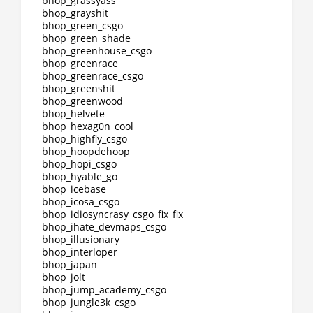
bhop_grassyass
bhop_grayshit
bhop_green_csgo
bhop_green_shade
bhop_greenhouse_csgo
bhop_greenrace
bhop_greenrace_csgo
bhop_greenshit
bhop_greenwood
bhop_helvete
bhop_hexag0n_cool
bhop_highfly_csgo
bhop_hoopdehoop
bhop_hopi_csgo
bhop_hyable_go
bhop_icebase
bhop_icosa_csgo
bhop_idiosyncrasy_csgo_fix_fix
bhop_ihate_devmaps_csgo
bhop_illusionary
bhop_interloper
bhop_japan
bhop_jolt
bhop_jump_academy_csgo
bhop_jungle3k_csgo