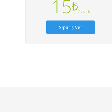
15
₺
/ aylık
Sipariş Ver