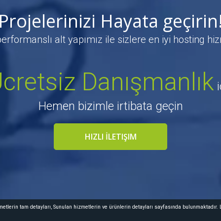
Projelerinizi Hayata geçirin
performanslı alt yapımız ile sizlere en iyi hosting hi
cretsiz Danışmanlık
i
Hemen bizimle irtibata geçin
HIZLI İLETIŞIM
etlerin tam detayları,
Sunulan hizmetlerin ve ürünlerin detayları
sayfasında bulunmaktadır. L