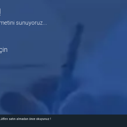
!
zmetini sunuyoruz...
çin
ütfen satın almadan önce okuyunuz !