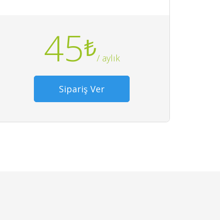
45
₺
/ aylık
Sipariş Ver