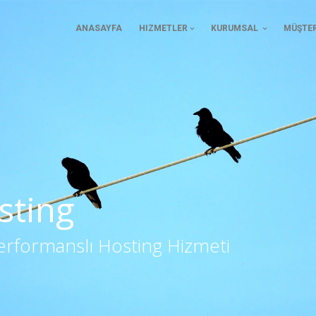
ANASAYFA
HIZMETLER
KURUMSAL
MÜŞTER
sting
i Performanslı Hosting Hizmeti