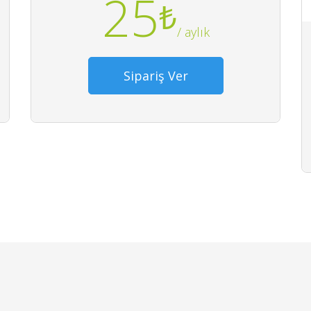
25
₺
/ aylık
Sipariş Ver