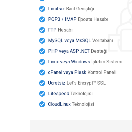
Limitsiz
Bant Genişliği
POP3 / IMAP
Eposta Hesabı
FTP
Hesabı
MySQL veya MsSQL
Veritabanı
PHP veya ASP .NET
Desteği
Linux veya Windows
İşletim Sistemi
cPanel veya Plesk
Kontrol Paneli
Ücretsiz
Let’s Encrypt™ SSL
Litespeed
Teknolojisi
CloudLinux
Teknolojisi