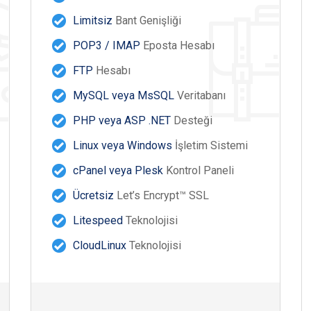
Limitsiz
Bant Genişliği
POP3 / IMAP
Eposta Hesabı
FTP
Hesabı
MySQL veya MsSQL
Veritabanı
PHP veya ASP .NET
Desteği
Linux veya Windows
İşletim Sistemi
cPanel veya Plesk
Kontrol Paneli
Ücretsiz
Let’s Encrypt™ SSL
Litespeed
Teknolojisi
CloudLinux
Teknolojisi