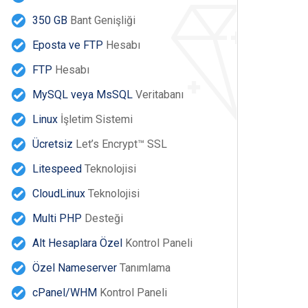
350 GB
Bant Genişliği
Eposta ve FTP
Hesabı
FTP
Hesabı
MySQL veya MsSQL
Veritabanı
Linux
İşletim Sistemi
Ücretsiz
Let’s Encrypt™ SSL
Litespeed
Teknolojisi
CloudLinux
Teknolojisi
Multi PHP
Desteği
Alt Hesaplara Özel
Kontrol Paneli
Özel Nameserver
Tanımlama
cPanel/WHM
Kontrol Paneli