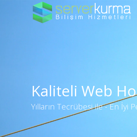
Skip
to
content
Kaliteli Web Ho
Yılların Tecrübesi ile - En İy