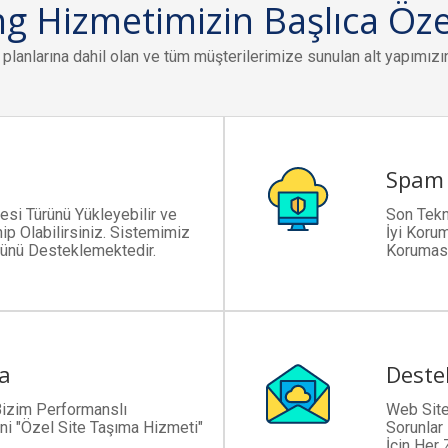
g Hizmetimizin Başlıca Özel
planlarına dahil olan ve tüm müşterilerimize sunulan alt yapımızın ö
Spam 
esi Türünü Yükleyebilir ve
Son Tekno
ip Olabilirsiniz. Sistemimiz
İyi Koru
rünü Desteklemektedir.
Koruması
ma
Deste
Bizim Performanslı
Web Sitel
ni "Özel Site Taşıma Hizmeti"
Sorunlar 
İçin Her 