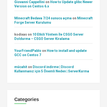
Giovanni Cappellini
on
How to Update glibc Newer
Version on Centos 6.x
Minecraft Bedava 7/24 sunucu açma
on
Minecraft
Forge Server Kurulumu
kodixas
on
10 Etkili Yöntem İle CSGO Server
Doldurma – CSGO Server Kiralama
YourFriendPablo
on
How to install and update
GCC on Centos 7
mücahit
on
Discord indirme | Discord
Kullanmanız için 5 Önemli Neden | ServerKurma
Categories