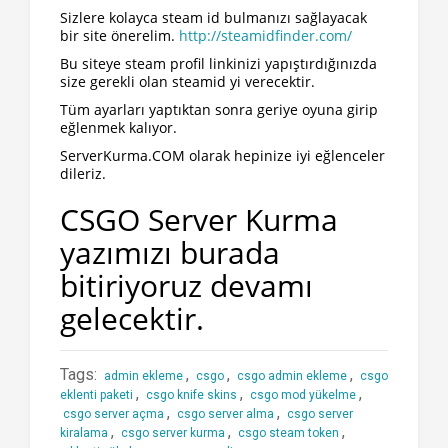
Sizlere kolayca steam id bulmanızı sağlayacak
bir site önerelim.
http://steamidfinder.com/
Bu siteye steam profil linkinizi yapıştırdığınızda
size gerekli olan steamid yi verecektir.
Tüm ayarları yaptıktan sonra geriye oyuna girip
eğlenmek kalıyor.
ServerKurma.COM olarak hepinize iyi eğlenceler
dileriz.
CSGO Server Kurma
yazımızı burada
bitiriyoruz devamı
gelecektir.
Tags:
,
,
,
admin ekleme
csgo
csgo admin ekleme
csgo
,
,
,
eklenti paketi
csgo knife skins
csgo mod yükelme
,
,
csgo server açma
csgo server alma
csgo server
,
,
,
kiralama
csgo server kurma
csgo steam token