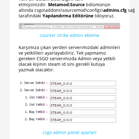
etmişsinizdir.
Metamod:Source
bölümünün
altında csgo\addons\sourcemod\configs\
admins.cfg
sağ
tarafındaki
Yapılandırma Editörüne
tıklıyoruz.
counter strike admin ekleme
Karşımıza çıkan yerden serverımızdaki adminleri
ve yetkilileri ayarlayabiliriz. Tek yapmamız
gereken CSGO serverımızda Admin veya yetkili
olacak kişinin steam id sini gerekli kutuya
yazmak olacaktır.
csgo admin panel ayarlari