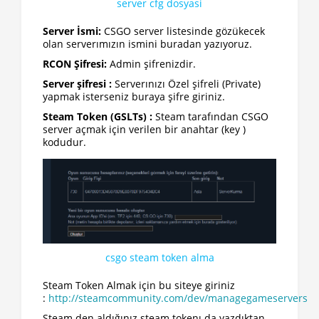
server cfg dosyasi
Server İsmi:
CSGO server listesinde gözükecek
olan serverımızın ismini buradan yazıyoruz.
RCON Şifresi:
Admin şifrenizdir.
Server şifresi :
Serverınızı Özel şifreli (Private)
yapmak isterseniz buraya şifre giriniz.
Steam Token (GSLTs) :
Steam tarafından CSGO
server açmak için verilen bir anahtar (key )
kodudur.
csgo steam token alma
Steam Token Almak için bu siteye giriniz
:
http://steamcommunity.com/dev/managegameservers
Steam den aldığınız steam tokenı da yazdıktan