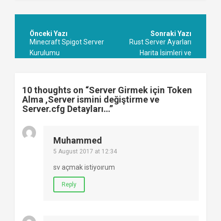
Post
navigation
Minecraft Spigot Server
Rust Server Ayarları
Kurulumu
Harita İsimleri ve
Boyutunu Seçme ve Daha
Bir Çok Seçenek
10 thoughts on “
Server Girmek için Token
Alma ,Server ismini değiştirme ve
Server.cfg Detayları…
”
Muhammed
5 August 2017 at 12:34
sv açmak istiyoırum
Reply