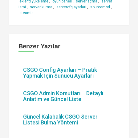
,
,
,
eklenti yükeleme
oyun paneli
server açma
server
,
,
,
,
ismi
server kurma
servercfg ayarlari
sourcemod
steamid
Benzer Yazılar
CSGO Config Ayarları – Pratik
Yapmak İçin Sunucu Ayarları
CSGO Admin Komutları – Detaylı
Anlatım ve Güncel Liste
Güncel Kalabalık CSGO Server
Listesi Bulma Yöntemi