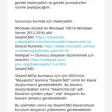
gerekli materyalleri ve gerekli prosedürleri
sizinle paylaşacağım.
Sunucuyu kurmak için materyaller ;
Windows (tested on Windows 7/8/10-Windows
Server 2012-2016) x64
SteamCMD:
https://steamcdn-
a.akamaihd.net/client/installer/steamcmd.zip
DirectX Runtime:
https://www.microsoft.com/en-
us/download/details.aspx?id=35
Notepad ++ (Sunucu dosyaları düzenlemek için
önerilir):
https://notepad-plus-
plus.org/download/v7.5.6.html
SteamCMD ;
SteamCMD’yi kurmanız için için VDS’inizin
“Masaüstü” kısmına “SteamCMD” isimli bir klasör
oluşturmanız gerekmektedir. Bu klasörü
oluşturduktan sonra “steamcmd.zip” adlı
klasörün içinden çıkan “.exe” dosyasını bu
klasöre atmanız gerekmektedir.
Bu işlemden sonra ise SteamCMD klasörümüze
kurulum dosyasını yüklemeniz gerekmektedir.