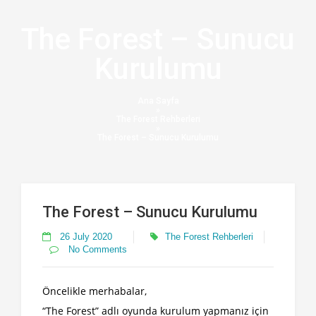
Skip
to
The Forest – Sunucu
content
Kurulumu
Ana Sayfa
»
The Forest Rehberleri
»
The Forest – Sunucu Kurulumu
The Forest – Sunucu Kurulumu
26 July 2020
The Forest Rehberleri
No Comments
Öncelikle merhabalar,
“The Forest” adlı oyunda kurulum yapmanız için