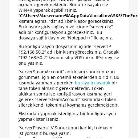
açmanız gerekmektedir. Bunun kısayolu ise
WIN+R yaparak açabilirsiniz.
“
C:\Users\%username%\AppData\LocalLow\SKS\TheFore
kısmını açınız. “ds” adlı bir klasör göreceksiniz.
Bu klasöre giriş sağlayın ve içinde “server.cfg”
adlı bir konfigürasyonu göreceksiniz. Bu
dosyaya sağ tıklayın ve “Notepad++” ile açınız.
Bu konfigürasyon dosyasının içinde “serverIP
192.168.50.2” adlı bir kısım göreceksiniz. Oradaki
“192.168.50.2” kısmını silip VDS’inizin IP’si ney ise
onu yazınız.
“serverSteamAccount” adlı kısım sunucunuzun
görünmesi için en önemli etkenlerden biridir. Bu
kısımda yapmanız gereken
buraya tıklayarak
bir
tane token almanız gerekmektedir. Token
aldıktan sonra ise konfigürasyon kısmına geri
gelerek “serverSteamAccount” kısmındaki tokeni
silerek kendi tokeninizi koymanız gerekmektedir.
Ekstradan yapmak istediğiniz bir konfigürasyon
yapmak ister iseniz ;
“serverPlayers” // Sunucunun kaç kişi olmasını
istiyorsanız buraya yazın.