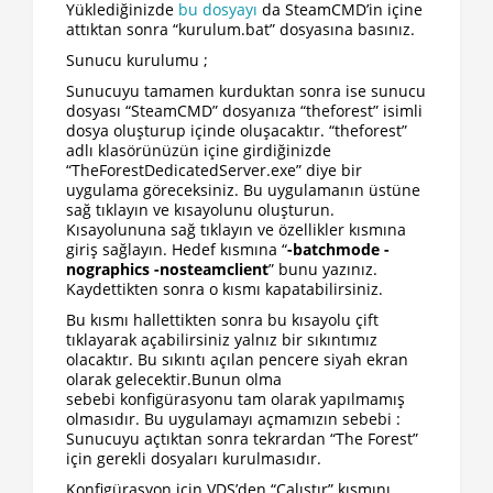
Yüklediğinizde
bu dosyayı
da SteamCMD’in içine
attıktan sonra “kurulum.bat” dosyasına basınız.
Sunucu kurulumu ;
Sunucuyu tamamen kurduktan sonra ise sunucu
dosyası “SteamCMD” dosyanıza “theforest” isimli
dosya oluşturup içinde oluşacaktır. “theforest”
adlı klasörünüzün içine girdiğinizde
“TheForestDedicatedServer.exe” diye bir
uygulama göreceksiniz. Bu uygulamanın üstüne
sağ tıklayın ve kısayolunu oluşturun.
Kısayolununa sağ tıklayın ve özellikler kısmına
giriş sağlayın. Hedef kısmına “
-batchmode -
nographics -nosteamclient
” bunu yazınız.
Kaydettikten sonra o kısmı kapatabilirsiniz.
Bu kısmı hallettikten sonra bu kısayolu çift
tıklayarak açabilirsiniz yalnız bir sıkıntımız
olacaktır. Bu sıkıntı açılan pencere siyah ekran
olarak gelecektir.Bunun olma
sebebi konfigürasyonu tam olarak yapılmamış
olmasıdır. Bu uygulamayı açmamızın sebebi :
Sunucuyu açtıktan sonra tekrardan “The Forest”
için gerekli dosyaları kurulmasıdır.
Konfigürasyon için VDS’den “Çalıştır” kısmını